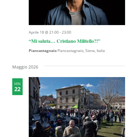
Aprile 18 @ 21:00
-
23:00
“Mi saluta… Cristiano Militello?!”
Piancastagnaio
Piancastagnaio, Siena, Italia
Maggio 2026
VEN
22