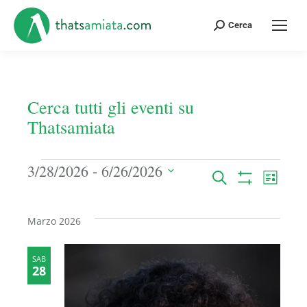
Cerca:
Cerca
Eventi
 - 
3/28/2026
6/26/2026
Eventi
Even
Cerca
Lista
Seleziona
Mostra
Ricerca
Viste
Filtri
la
e
Navi
Marzo 2026
data.
viste
SAB
Navigazion
28