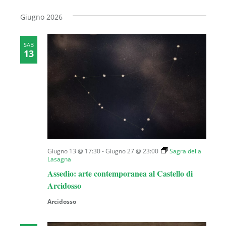
Giugno 2026
SAB
13
Giugno 13 @ 17:30
-
Giugno 27 @ 23:00
Sagra della
Lasagna
Assedio: arte contemporanea al Castello di
Arcidosso
Arcidosso