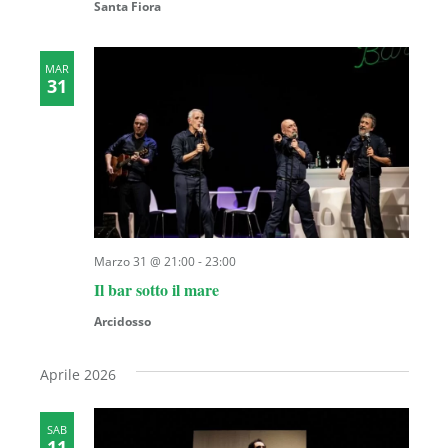
Santa Fiora
MAR
31
Marzo 31 @ 21:00
-
23:00
Il bar sotto il mare
Arcidosso
Aprile 2026
SAB
11