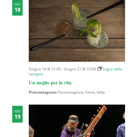
GIO
18
Giugno 18 @ 21:00
-
Giugno 21 @ 23:00
Sagra della
Lasagna
Un mojito per la vita
Piancastagnaio
Piancastagnaio, Siena, Italia
VEN
19