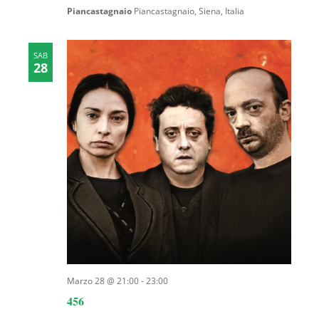
Piancastagnaio
Piancastagnaio, Siena, Italia
SAB
28
Marzo 28 @ 21:00
-
23:00
456