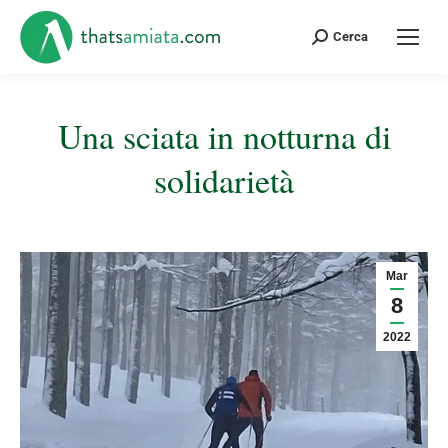
Cerca:
Cerca
Una sciata in notturna di
solidarietà
Tu sei qui:
Mar
8
2022