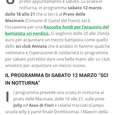
primo appuntamento è sabato. La sciata in
notturna, in programma
sabato 12 marzo
dalle 18 alle 21
che si terrà al
Prato delle
Macinaie
(Comune di Castel del Piano) sarà
l’occasione per una
Raccolta fondi per l’acquisto del
battipista sci nordico.
Ci vogliono dalle 20 alle 25mila
euro per acquistare un mezzo battipista come quello
dello
sci club Amiata
che è andato in fiamme qualche
settimana e l’operazione di solidarietà in programma
per sabato potrebbe dare una bella mano allo sci club
amiatino per acquistare un mezzo nuovo.
IL PROGRAMMA DI SABATO 12 MARZO “SCI
IN NOTTURNA”
I
l programma prevede una sciata in notturna al
prato delle Macinaie, dalle 18 alle 21, sulle piste
Jolly
ed
Asso di Fiori
e relativi tracciati (Campo
scuola Jolly e parte finale Direttissima). I Maestri della