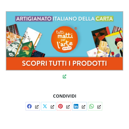
CONDIVIDI
Condividi
Condividi
Condividi
Condividi
Condividi
su
su
su
su
su
Facebook
X
Pinterest
LinkedIn
WhatsApp