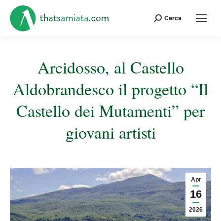
Cerca:
Cerca
Arcidosso, al Castello
Aldobrandesco il progetto “Il
Castello dei Mutamenti” per
giovani artisti
Tu sei qui:
Apr
16
2026