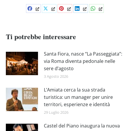
Condividi
Condividi
Condividi
Condividi
Condividi
su
su
su
su
su
Facebook
X
Pinterest
LinkedIn
WhatsApp
Ti potrebbe interessare
Santa Fiora, nasce “La Passeggiata”:
via Roma diventa pedonale nelle
sere d’agosto
3 Agosto 2026
L’Amiata cerca la sua strada
turistica: un manager per unire
territori, esperienze e identità
29 Luglio 2026
Castel del Piano inaugura la nuova