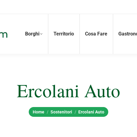
Borghi
Territorio
Cosa Fare
Gastron
Ercolani Auto
Tu sei qui:
Home
Sostenitori
Ercolani Auto