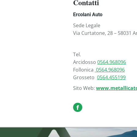
Contatti
Ercolani Auto
Sede Legale
Via Curtatone, 28 – 58031 A
Tel.
Arcidosso
0564.968096
Follonica
0564.968096
Grosseto
0564.455199
Sito Web:
www.metallicato
profilo
facebook
Metallica
Tortelli