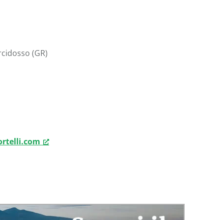
rcidosso (GR)
rtelli.com