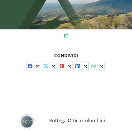
CONDIVIDI
Condividi
Condividi
Condividi
Condividi
Condividi
su
su
su
su
su
Facebook
X
Pinterest
LinkedIn
WhatsApp
Bottega Ottica Colombini