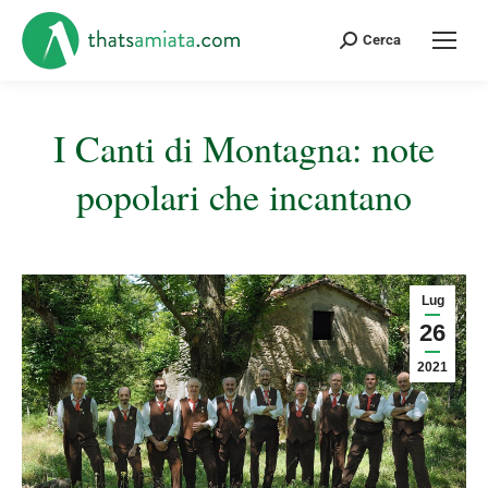
Cerca:
Cerca
I Canti di Montagna: note
popolari che incantano
Tu sei qui:
Lug
26
2021