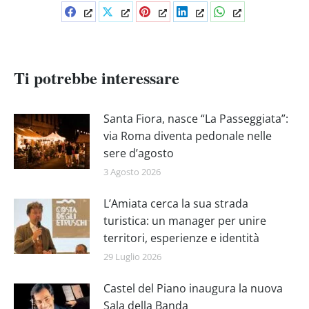
Condividi
Condividi
Condividi
Condividi
Condividi
su
su
su
su
su
Facebook
X
Pinterest
LinkedIn
WhatsApp
Ti potrebbe interessare
Santa Fiora, nasce “La Passeggiata”:
via Roma diventa pedonale nelle
sere d’agosto
3 Agosto 2026
L’Amiata cerca la sua strada
turistica: un manager per unire
territori, esperienze e identità
29 Luglio 2026
Castel del Piano inaugura la nuova
Sala della Banda