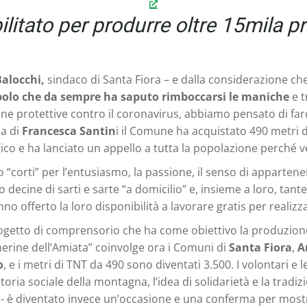
itato per produrre oltre 15mila pr
Balocchi,
sindaco di Santa Fiora – e dalla considerazione che
polo che da sempre ha saputo rimboccarsi le maniche
e 
ine protettive contro il coronavirus, abbiamo pensato di far
ia di
Francesca Santin
i il Comune ha acquistato 490 metri d
ico e ha lanciato un appello a tutta la popolazione perché v
 “corti” per l’entusiasmo, la passione, il senso di appartene
 decine di sarti e sarte “a domicilio” e, insieme a loro, tan
hanno offerto la loro disponibilità a lavorare gratis per real
 progetto di comprensorio che ha come obiettivo la produzion
cherine dell’Amiata” coinvolge ora i Comuni di
Santa Fiora
,
A
o
, e i metri di TNT da 490 sono diventati 3.500. I volontari e
storia sociale della montagna, l’idea di solidarietà e la tradi
- è diventato invece un’occasione e una conferma per mostra