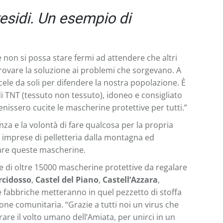
esidi.
Un esempio di
 non si possa stare fermi ad attendere che altri
trovare la soluzione ai problemi che sorgevano. A
cele da soli per difendere la nostra popolazione. È
i TNT (tessuto non tessuto), idoneo e consigliato
enissero cucite le mascherine protettive per tutti.”
nza e la volontà di fare qualcosa per la propria
te imprese di pelletteria dalla montagna ed
izzare queste mascherine.
e di oltre 15000 mascherine protettive da regalare
rcidosso
,
Castel del Piano
,
Castell’Azzara
,
 le fabbriche metteranno in quel pezzetto di stoffa
zione comunitaria. “Grazie a tutti noi un virus che
re il volto umano dell’Amiata, per unirci in un