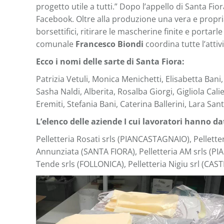
progetto utile a tutti.” Dopo l’appello di Santa Fio
Facebook. Oltre alla produzione una vera e propri
borsettifici, ritirare le mascherine finite e portarle
comunale
Francesco Biondi
coordina tutte l’attiv
Ecco i nomi delle sarte di Santa Fiora:
Patrizia Vetuli, Monica Menichetti, Elisabetta Bani,
Sasha Naldi, Alberita, Rosalba Giorgi, Gigliola Ca
Eremiti, Stefania Bani, Caterina Ballerini, Lara Sa
L’elenco delle aziende I cui lavoratori hanno dat
Pelletteria Rosati srls (PIANCASTAGNAIO), Pelletter
Annunziata (SANTA FIORA), Pelletteria AM srls (PI
Tende srls (FOLLONICA), Pelletteria Nigiu srl (CAS