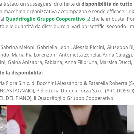
ra è stato un susseguirsi di offerte di
disponibilità da tutto
a macchina organizzativa accompagna e rende efficace l’iniz
 al
Quadrifoglio Gruppo Cooperativo
che le imbusta. Poi 
ità e le quantità da distribuire ai vari borsettifici secondo i
 Sabrina Meloni, Gabriella Leoni, Alessia Piccini, Giuseppa Bi
liendo, Maria Pia Lorenzoni, Antonietta Zenelai, Anna Cafaggi
ntini, Gaina Anisaora, Fabiana, Anna Filibruna, Marsica Ducci
o la disponibilità:
ia Fiora S.n.c. di Bocchini Alessandro & Fatarella Roberta (
ANCASTAGNAIO), Pelletteria Doppia Forza S.n.c. (ARCIDOSSO)
TEL DEL PIANO), Il Quadrifoglio Gruppo Cooperativo.