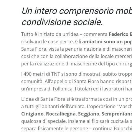
Un intero comprensorio mobil
condivisione sociale.
Tutto è iniziato da un’idea – commenta
Federico 
risolvano le cose per te. Gli
amiatini sono un po
Santa Fiora, vista la penuria nazionale di mascher
così che con la collaborazione della locale mercer
per la realizzazione di mascherine del tipo chirurg
I 490 metri di TNT si sono dimostrati subito troppo
comunità. All’appello di Santa Fiora hanno risposto
un’impresa di Follonica. I titolari ed i lavoratori 
L’idea di Santa Fiora si è trasformata così in un
a tutti gli abitanti dell’Amiata. L’operazione “Mas
Cinigiano
,
Roccalbegna
,
Seggiano
,
Sempronian
qualcosa di speciale. Insieme al filo sarà cucita la 
separa fisicamente le persone – continua Balocchi