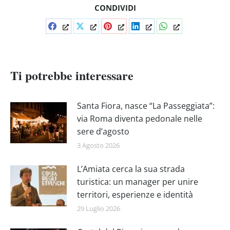
CONDIVIDI
Condividi
Condividi
Condividi
Condividi
Condividi
su
su
su
su
su
Facebook
X
Pinterest
LinkedIn
WhatsApp
Ti potrebbe interessare
Santa Fiora, nasce “La Passeggiata”:
via Roma diventa pedonale nelle
sere d’agosto
3 Agosto 2026
L’Amiata cerca la sua strada
turistica: un manager per unire
territori, esperienze e identità
29 Luglio 2026