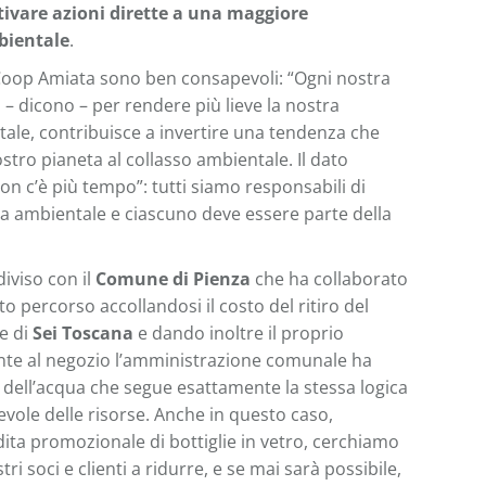
ttivare azioni dirette a una maggiore
bientale
.
 Coop Amiata sono ben consapevoli: “Ogni nostra
 – dicono – per rendere più lieve la nostra
ale, contribuisce a invertire una tendenza che
stro pianeta al collasso ambientale. Il dato
on c’è più tempo”: tutti siamo responsabili di
 ambientale e ciascuno deve essere parte della
iviso con il
Comune di Pienza
che ha collaborato
o percorso accollandosi il costo del ritiro del
e di
Sei Toscana
e dando inoltre il proprio
onte al negozio l’amministrazione comunale ha
a dell’acqua che segue esattamente la stessa logica
vole delle risorse. Anche in questo caso,
dita promozionale di bottiglie in vetro, cerchiamo
stri soci e clienti a ridurre, e se mai sarà possibile,