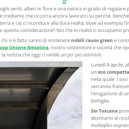
hi verdi, alberi in fiore e una natura in grado di regalare 
ece crediamo che occorra ancora lavorarci su perché, bench
erra e ciò ci riconduce alla dura realtà, dove ad esempio l’
o questa considerazione? Noi che in realtà ci occupiamo pro
 chi si è fatto carico di sostenere
nobili cause green
e contr
oop Unione Amiatina
,
nostro sostenitore e società che ope
,
la notizia che oggi ci rende un po’ più ottimisti.
Lunedì 8 aprile, a
un
eco compatta
nella quale i soci
verranno frantuma
l’erogazione di u
bottiglie.
Sei Toscana
provv
destinarlo al rici
molteplici espres