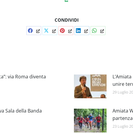
CONDIVIDI
Condividi
Condividi
Condividi
Condividi
Condividi
su
su
su
su
su
Facebook
X
Pinterest
LinkedIn
WhatsApp
ta”: via Roma diventa
L’Amiata 
unire ter
29 Luglio 2
va Sala della Banda
Amiata Wa
partenza
23 Luglio 2