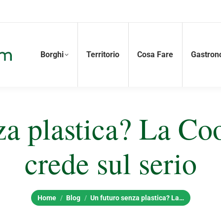
Borghi
Territorio
Cosa Fare
Gastron
za plastica? La Co
crede sul serio
Tu sei qui:
Home
Blog
Un futuro senza plastica? La…