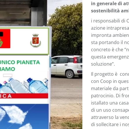
in generale di a
sostenibilità am
i responsabili di
azione intrapresa
impronta ambient
sta portando il no
concreto è che “n
questa emergenza
soluzione”.
Il progetto è cond
con Coop in quest
materiale da part
patrocinio. Di fr
istallato una cas
di un uso consape
attraverso la ven
di sollecitare i no