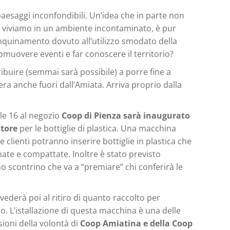
paesaggi inconfondibili. Un’idea che in parte non
é viviamo in un ambiente incontaminato, è pur
inquinamento dovuto all’utilizzo smodato della
muovere eventi e far conoscere il territorio?
ibuire (semmai sarà possibile) a porre fine a
ra anche fuori dall’Amiata. Arriva proprio dalla
lle 16 al negozio
Coop di Pienza sarà inaugurato
tore
per le bottiglie di plastica. Una macchina
 e clienti potranno inserire bottiglie in plastica che
te e compattate. Inoltre è stato previsto
no scontrino che va a “premiare” chi conferirà le
ederà poi al ritiro di quanto raccolto per
clo. L’istallazione di questa macchina è una delle
sioni della volontà di
Coop Amiatina e della Coop