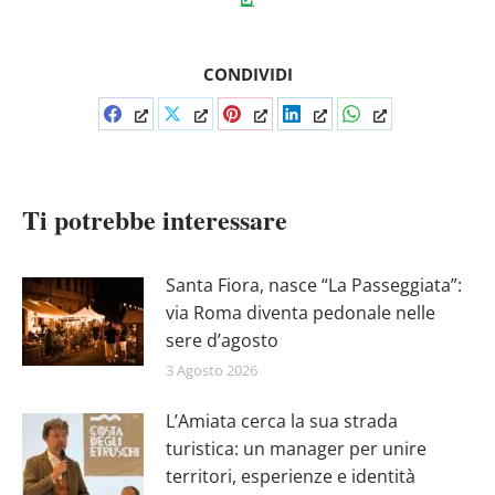
CONDIVIDI
Condividi
Condividi
Condividi
Condividi
Condividi
su
su
su
su
su
Facebook
X
Pinterest
LinkedIn
WhatsApp
Ti potrebbe interessare
Santa Fiora, nasce “La Passeggiata”:
via Roma diventa pedonale nelle
sere d’agosto
3 Agosto 2026
L’Amiata cerca la sua strada
turistica: un manager per unire
territori, esperienze e identità