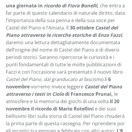
una giornata in
ricordo di Fiora Bonelli
,
che entra a
far parte di questo calendario di naturale diritto, data
l’importanza della sua penna e della sua voce per
Castel del Piano e l’Amiata. Il
30 ottobre
Castel del
Piano attraverso le ricerche storiche di Enzo Fazzi
,
daremo una lettura dettagliatamente documentata
dell’origine del nome di Castel del Piano e di diversi
periodi storici. Saranno ripercorse le curiosità e i
punti fondamentali di tutte le molte pubblicazioni di
Fazzi e con l’occasione sarà presentato il nuovo libro
Castel del Piano, dal granducato al fascismo.
Il
6
novembre
vorremo invece leggere
Castel del Piano
attraverso i testi in Ciolo
di Francesco Prunai,
le
atmosfere e la memoria dei giochi di una volta.
Il 20
novembre il ricordo di Mario Rotellini
e dei suoi
bellissimi libri sulla storia di Castel del Piano chiuderà
la prima parte di questa rassegna. Per riprendere poi
gli incontri tra gennaio e febbraio con altri autori.
L’8