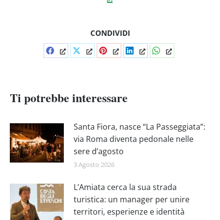
CONDIVIDI
Condividi
Condividi
Condividi
Condividi
Condividi
su
su
su
su
su
Facebook
X
Pinterest
LinkedIn
WhatsApp
Ti potrebbe interessare
Santa Fiora, nasce “La Passeggiata”:
via Roma diventa pedonale nelle
sere d’agosto
3 Agosto 2026
L’Amiata cerca la sua strada
turistica: un manager per unire
territori, esperienze e identità