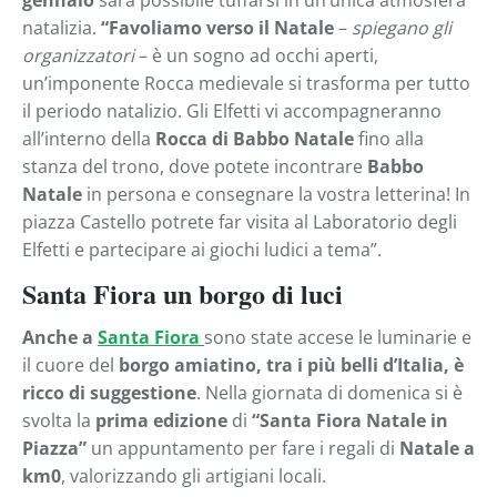
gennaio
sarà possibile tuffarsi in un’unica atmosfera
natalizia.
“Favoliamo verso il Natale
–
spiegano gli
organizzatori
– è un sogno ad occhi aperti,
un’imponente Rocca medievale si trasforma per tutto
il periodo natalizio. Gli Elfetti vi accompagneranno
all’interno della
Rocca di Babbo Natale
fino alla
stanza del trono, dove potete incontrare
Babbo
Natale
in persona e consegnare la vostra letterina! In
piazza Castello potrete far visita al Laboratorio degli
Elfetti e partecipare ai giochi ludici a tema”.
Santa Fiora un borgo di luci
Anche a
Santa Fiora
sono state accese le luminarie e
il cuore del
borgo amiatino, tra i più belli d’Italia, è
ricco di suggestione
. Nella giornata di domenica si è
svolta la
prima edizione
di
“Santa Fiora Natale in
Piazza”
un appuntamento per fare i regali di
Natale a
km0
, valorizzando gli artigiani locali.