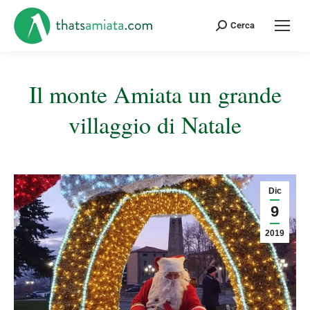
Cerca:
Cerca
Il monte Amiata un grande
villaggio di Natale
Tu sei qui:
Dic
9
2019