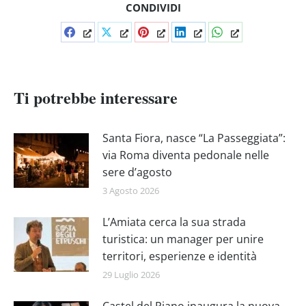
CONDIVIDI
Condividi
Condividi
Condividi
Condividi
Condividi
su
su
su
su
su
Facebook
X
Pinterest
LinkedIn
WhatsApp
Ti potrebbe interessare
Santa Fiora, nasce “La Passeggiata”:
via Roma diventa pedonale nelle
sere d’agosto
3 Agosto 2026
L’Amiata cerca la sua strada
turistica: un manager per unire
territori, esperienze e identità
29 Luglio 2026