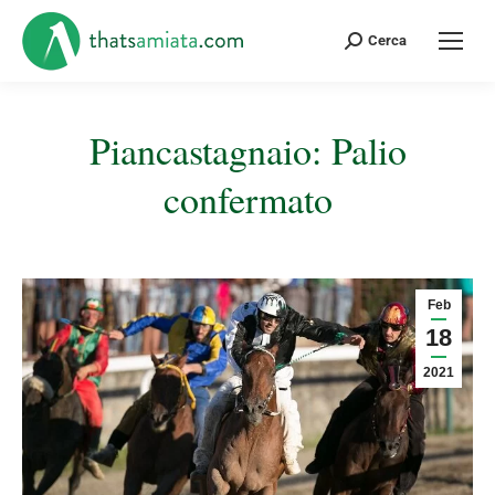
Cerca:
Cerca
Piancastagnaio: Palio
confermato
Tu sei qui:
Feb
18
2021