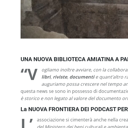
UNA NUOVA BIBLIOTECA AMIATINA A P
“V
ogliamo inoltre avviare, con la collabor
libri
,
riviste
,
documenti
e quant’altro ra
auguriamo possa crescere nel tempo anche
questa news se sono in possesso di documentazione (
è storico e non legato al valore del documento ori
La NUOVA FRONTIERA DEI PODCAST PER
L’
associazione si cimenterà anche nella crea
del Ministero dei beni culturali e ambienta