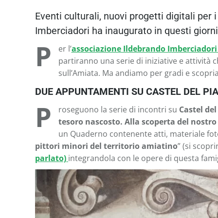
Eventi culturali, nuovi progetti digitali per
Imberciadori ha inaugurato in questi giorn
P
er l’
associazione Ildebrando Imberciador
partiranno una serie di iniziative e attività c
sull’Amiata. Ma andiamo per gradi e scopria
DUE APPUNTAMENTI SU CASTEL DEL PIAN
P
roseguono la serie di incontri su
Castel de
tesoro nascosto. Alla scoperta del nostro 
un Quaderno contenente atti, materiale foto
pittori minori del territorio amiatino
” (si scopr
parlato)
integrandola con le opere di questa famigl