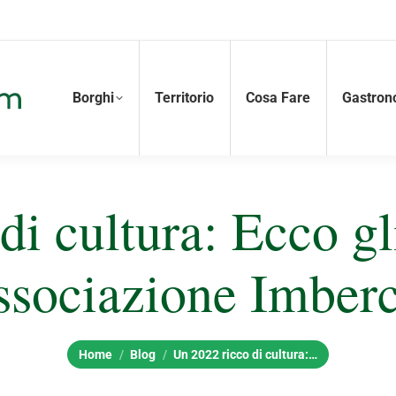
Borghi
Territorio
Cosa Fare
Gastron
di cultura: Ecco g
associazione Imberc
Tu sei qui:
Home
Blog
Un 2022 ricco di cultura:…