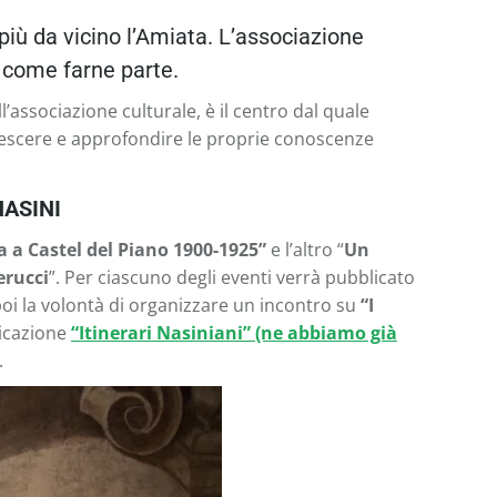
e più da vicino l’Amiata. L’associazione
o come farne parte.
ll’associazione culturale, è il centro dal quale
escere e approfondire le proprie conoscenze
NASINI
a a Castel del Piano 1900-1925”
e l’altro “
Un
erucci
”. Per ciascuno degli eventi verrà pubblicato
oi la volontà di organizzare un incontro su
“I
licazione
“Itinerari Nasiniani” (ne abbiamo già
.