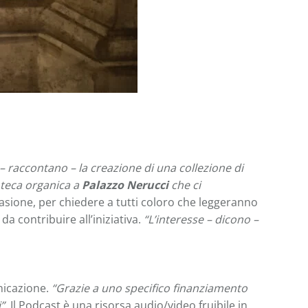
– raccontano – la creazione di una collezione di
ioteca organica a
Palazzo Nerucci
che ci
occasione, per chiedere a tutti coloro che leggeranno
a contribuire all’iniziativa.
“L’interesse – dicono –
nicazione.
“Grazie a uno specifico finanziamento
”
. Il Podcast è una risorsa audio/video fruibile in