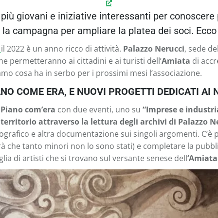
 i più giovani e iniziative interessanti per conoscer
i la campagna per ampliare la platea dei soci. Ecc
i
il 2022 è un anno ricco di attività.
Palazzo Nerucci
, sede de
he permetteranno ai cittadini e ai turisti dell’
Amiata
di accr
mo cosa ha in serbo per i prossimi mesi l’associazione.
O COME ERA, E NUOVI PROGETTI DEDICATI AI 
l Piano com’era
con due eventi, uno su
“Imprese e industri
territorio attraverso la lettura degli archivi di Palazzo N
grafico e altra documentazione sui singoli argomenti. C’è p
irà che tanto minori non lo sono stati) e completare la pubb
ia di artisti che si trovano sul versante senese dell
‘Amiata