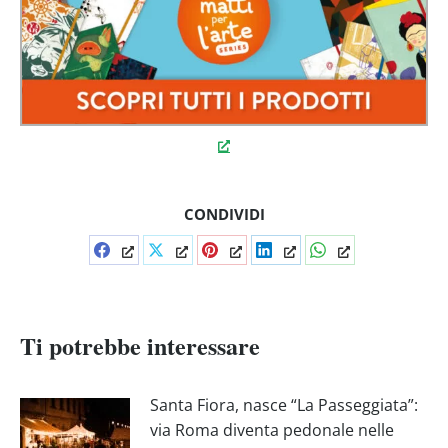
CONDIVIDI
Condividi
Condividi
Condividi
Condividi
Condividi
su
su
su
su
su
Facebook
X
Pinterest
LinkedIn
WhatsApp
Ti potrebbe interessare
Santa Fiora, nasce “La Passeggiata”:
via Roma diventa pedonale nelle