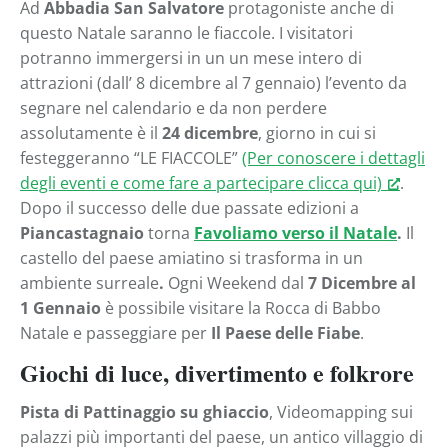
Ad
Abbadia San Salvatore
protagoniste anche di
questo Natale saranno le fiaccole. I visitatori
potranno immergersi in un un mese intero di
attrazioni (dall’ 8 dicembre al 7 gennaio) l’evento da
segnare nel calendario e da non perdere
assolutamente è il
24 dicembre
, giorno in cui si
festeggeranno “LE FIACCOLE”
(Per conoscere i dettagli
degli eventi e come fare a partecipare clicca qui)
.
Dopo il successo delle due passate edizioni a
Piancastagnaio
torna
Favoliamo verso il Natale
.
Il
castello del paese amiatino si trasforma in un
ambiente surreale
.
Ogni Weekend dal
7 Dicembre al
1 Gennaio
è possibile visitare la Rocca di Babbo
Natale e passeggiare per
Il Paese delle Fiabe
.
Giochi di luce, divertimento e folkrore
Pista di Pattinaggio su ghiaccio
, Videomapping sui
palazzi più importanti del paese, un antico villaggio di