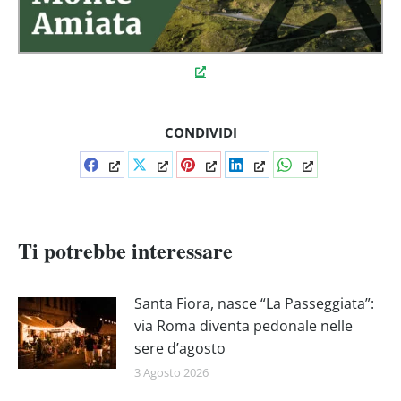
CONDIVIDI
Condividi
Condividi
Condividi
Condividi
Condividi
su
su
su
su
su
Facebook
X
Pinterest
LinkedIn
WhatsApp
Ti potrebbe interessare
Santa Fiora, nasce “La Passeggiata”:
via Roma diventa pedonale nelle
sere d’agosto
3 Agosto 2026