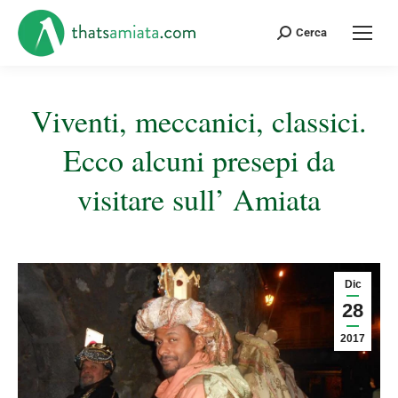
Cerca:
Cerca
Viventi, meccanici, classici.
Ecco alcuni presepi da
visitare sull’ Amiata
Tu sei qui:
Dic
28
2017