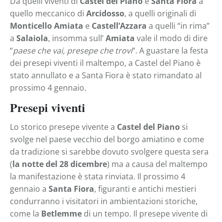
Da quelli viventi di
Castel del Piano
e
Santa Fiora
a
quello meccanico di
Arcidosso
, a quelli originali di
Monticello Amiata
e
Castell’Azzara
a quelli “in rima”
a
Salaiola
, insomma sull’
Amiata
vale il modo di dire
“
paese che vai, presepe che trovi
“. A guastare la festa
dei presepi viventi il maltempo, a Castel del Piano è
stato annullato e a Santa Fiora è stato rimandato al
prossimo 4 gennaio.
Presepi viventi
Lo storico presepe vivente a
Castel del Piano
si
svolge nel paese vecchio del borgo amiatino e come
da tradizione si sarebbe dovuto svolgere questa sera
(
la notte del 28 dicembre
) ma a causa del maltempo
la manifestazione è stata rinviata. Il prossimo 4
gennaio a
Santa Fiora
, figuranti e antichi mestieri
condurranno i visitatori in ambientazioni storiche,
come la
Betlemme
di un tempo. Il presepe vivente di