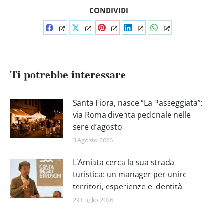
CONDIVIDI
Condividi
Condividi
Condividi
Condividi
Condividi
su
su
su
su
su
Facebook
X
Pinterest
LinkedIn
WhatsApp
Ti potrebbe interessare
Santa Fiora, nasce “La Passeggiata”:
via Roma diventa pedonale nelle
sere d’agosto
3 Agosto 2026
L’Amiata cerca la sua strada
turistica: un manager per unire
territori, esperienze e identità
29 Luglio 2026