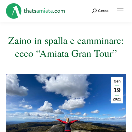
Cerca:
Cerca
Zaino in spalla e camminare:
ecco “Amiata Gran Tour”
Tu sei qui:
Gen
19
2021