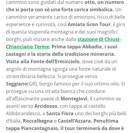
cammino sono guidati dal numero
otto, un numero
che si porta con sè una forte carica simbolica.
Un
cammino veramente carico di emozioni, ricco di belle
esperienze e curiosità, così
Amiata Gran Tour
, il giro
di questa stupenda montagna e dei suoi magnifici
borghi, può iniziare anche dalla
stazione di Chiusi-
Chianciano Terme
. Prima tappa Abbadia, i suoi
castagni e la storia della tradizione mineraria.
Visita alla Fonte dell’Ermicciolo
, dove cioè da un
angolo di montagna sgorga una fonte naturale di
straordinaria bellezza. Si prosegue verso
Seggiano
(GR), borgo famoso per il suo ottimo olio. Si
prosegue su una strada bianca che conduce
all’affascinante paese di
Montegiovi.
Il cammino va
avanti verso
Arcidosso
, con tappa al castello
Aldobrandesco, a
Santa Fiora
uno dei borghi più belli
d’Italia,
Roccalbegna
e
Castell’Azzara. Penultima
tappa Piancastagnaio, il tour terminerà da dove è