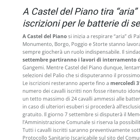
A Castel del Piano tira “aria
iscrizioni per le batterie di s
A Castel del Piano
si inizia a respirare “aria” di
Monumento, Borgo, Poggio e Storte stanno lavorando
sempre giocherà un ruolo indispensabile. Il sindac
settembre partiranno i lavori di interramento d
Gangemi. Mentre Castel del Piano dunque, lentament
selezioni del Palio che si disputeranno il prossim
Le iscrizioni resteranno aperte fino a
mercoledì 31
numero dei cavalli iscritti non fosse ritenuto idon
un tetto massimo di 24 cavalli ammessi alle batterie
in caso di ulteriori esuberi si procederà all’esclu
gratuito. Il giorno 7 settembre si disputerà il Memo
l’Amministrazione Comunale si riserva la possibilità
Tutti i cavalli iscritti saranno preventivamente sot
Protocollo Sanitario (scaricabile sul sito del Comun