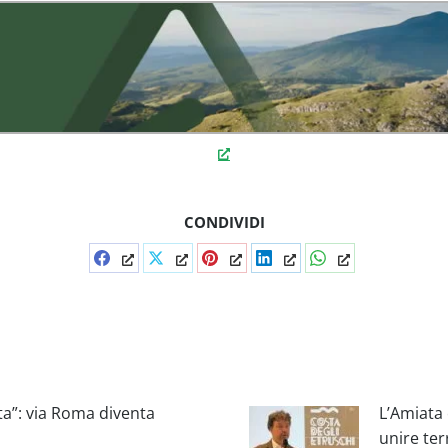
CONDIVIDI
Condividi
Condividi
Condividi
Condividi
Condividi
su
su
su
su
su
Facebook
X
Pinterest
LinkedIn
WhatsApp
ta”: via Roma diventa
L’Amiata 
unire ter