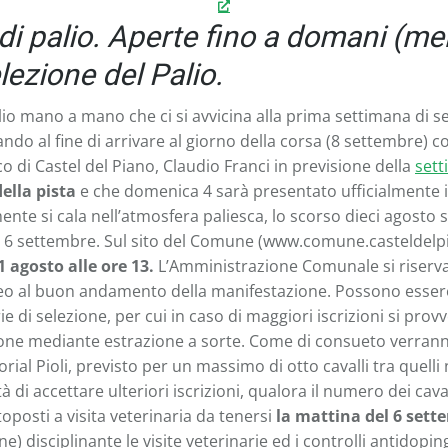
” di palio. Aperte fino a domani (me
elezione del Palio.
 Palio mano a mano che ci si avvicina alla prima settimana di
 al fine di arrivare al giorno della corsa (8 settembre) co
o di Castel del Piano, Claudio Franci in previsione della
sett
ella pista
e che domenica 4 sarà presentato ufficialmente il 
e si cala nell’atmosfera paliesca, lo scorso dieci agosto son
o 6 settembre. Sul sito del Comune (www.comune.casteldelpian
 agosto alle ore 13.
L’Amministrazione Comunale si riserva la
eo al buon andamento della manifestazione. Possono essere isc
 di selezione, per cui in caso di maggiori iscrizioni si provv
sione mediante estrazione a sorte. Come di consueto verranno 
rial Pioli, previsto per un massimo di otto cavalli tra quelli 
 di accettare ulteriori iscrizioni, qualora il numero dei caval
toposti a visita veterinaria da tenersi
la mattina del 6 sett
e) disciplinante le visite veterinarie ed i controlli antidopin