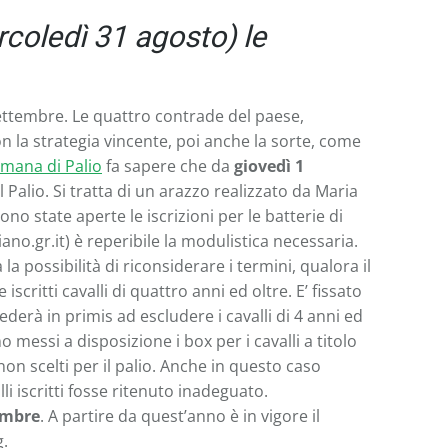
rcoledì 31 agosto) le
 settembre. Le quattro contrade del paese,
n la strategia vincente, poi anche la sorte, come
imana di Palio
fa sapere che da
giovedì 1
Palio. Si tratta di un arazzo realizzato da Maria
o state aperte le iscrizioni per le batterie di
o.gr.it) è reperibile la modulistica necessaria.
 possibilità di riconsiderare i termini, qualora il
ritti cavalli di quattro anni ed oltre. E’ fissato
ederà in primis ad escludere i cavalli di 4 anni ed
messi a disposizione i box per i cavalli a titolo
non scelti per il palio. Anche in questo caso
li iscritti fosse ritenuto inadeguato.
embre
. A partire da quest’anno è in vigore il
g.