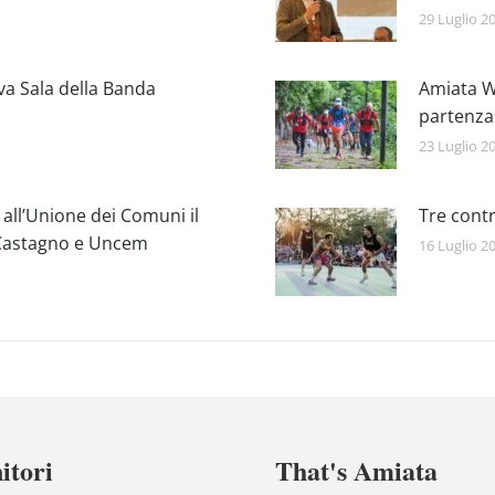
29 Luglio 2
va Sala della Banda
Amiata Wa
partenza
23 Luglio 2
 all’Unione dei Comuni il
Tre contr
l Castagno e Uncem
16 Luglio 2
itori
That's Amiata